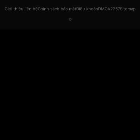
Giới thiệu
Liên hệ
Chính sách bảo mật
Điều khoản
DMCA
2257
Sitemap
©